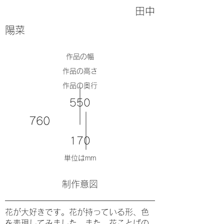
田中
陽菜
​作品の幅
​作品の高さ
​作品の奥行
550
760
170
単位はmm
​制作意図
花が大好きです。花が持っている形、色
を表現してみました。また、花ことばの