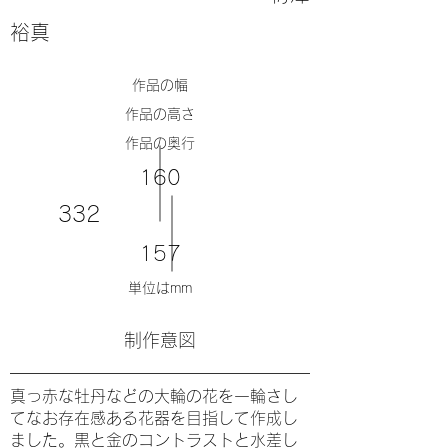
裕真
​作品の幅
​作品の高さ
​作品の奥行
160
332
157
単位はmm
​制作意図
真っ赤な牡丹などの大輪の花を一輪さし
てなお存在感ある花器を目指して作成し
ました。黒と金のコントラストと水差し