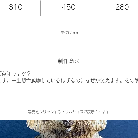
310
450
280
単位はmm
​制作意図
ご存知ですか？
ます。一生懸命威嚇しているはずなのになぜか笑えます。その
​写真をクリックするとフルサイズで表示されます