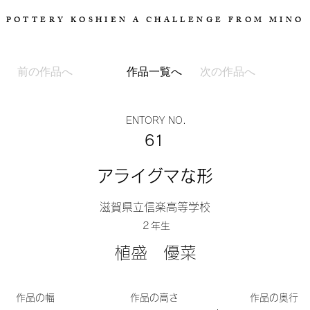
POTTERY KOSHIEN A CHALLENGE FROM MINO
前の作品へ
作品一覧へ
次の作品へ
ENTORY NO.
61
アライグマな形
滋賀県立信楽高等学校
2
​年生
植盛
優菜
​作品の幅
​作品の高さ
​作品の奥行