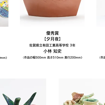
優秀賞
【夕月夜】
佐賀県立有田工業高等学校 3年
小林 知史
《作品の幅500
mm 高さ510mm 奥行200mm》
《作品
0mm》