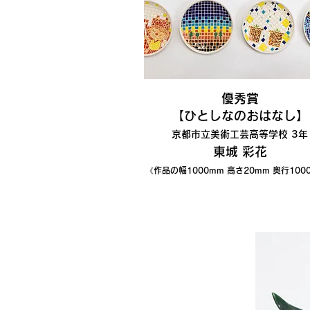
優秀賞
【ひとしなのおはなし
】
京都市立美術工芸高等学校 3年
東城 彩花
《作品の幅1000
mm 高さ2
0mm 奥行100