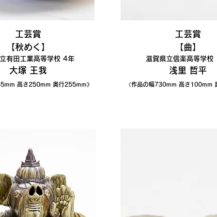
工芸賞
工芸賞
【秋めく】
【曲】
立有田工業高等学校 4年
滋賀県立信楽高等学校 
大塚 王我
浅里 哲平
5
mm 高さ250mm 奥行255mm》
《作品の幅730
mm 高さ100mm