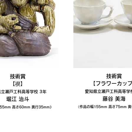
​技術賞
技術
賞
【フラワーカッ
【禊
】
愛知県立瀬戸工科高等学校
県立瀬戸工科高等学校 3年
藤谷 美海
堀江 治斗
《作品の幅155
mm 高さ75mm 奥
55
mm 高さ60mm 奥行35mm》