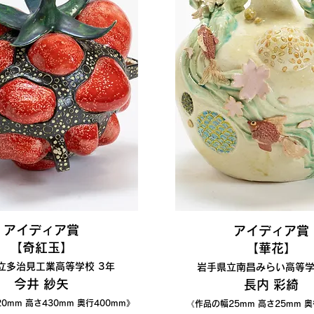
​アイディア賞
​アイディア賞
【奇紅玉
】
【華花
】
立多治見工業高等学校 3年
岩手県立南昌みらい高等学
今井 紗矢
長内 彩綺
2
0
mm 高さ430mm 奥行400mm》
《作品の幅25
mm 高さ25mm 