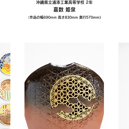
沖縄県立浦添工業高等学校 2年
嘉数 姫泉
《作品の幅690
mm 高さ830mm 奥行570mm》