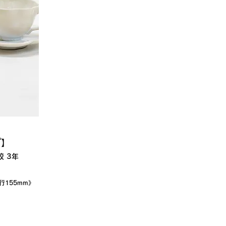
プ】
 3年
行155mm》