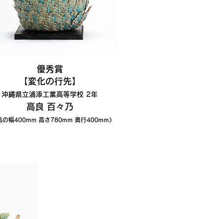
優秀賞
【変化の行先】
沖縄県立浦添工業高等学校 2年
高良 百々乃
の幅400
mm 高さ780
mm 奥行400mm》